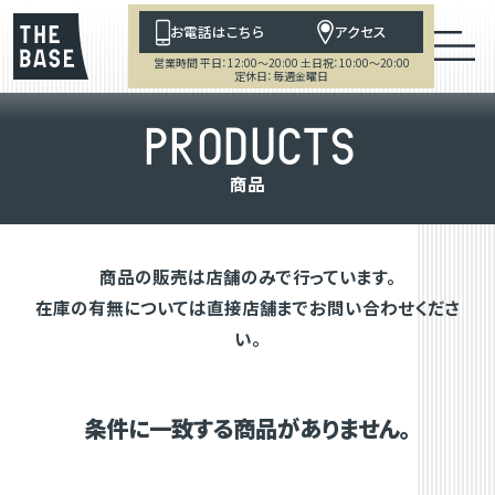
お電話はこちら
アクセス
営業時間 平日：12:00～20:00 土日祝：10:00～20:00
定休日：毎週金曜日
P
R
O
D
U
C
T
S
商
品
商品の販売は店舗のみで行っています。
在庫の有無については直接店舗までお問い合わせくださ
い。
条件に一致する商品がありません。