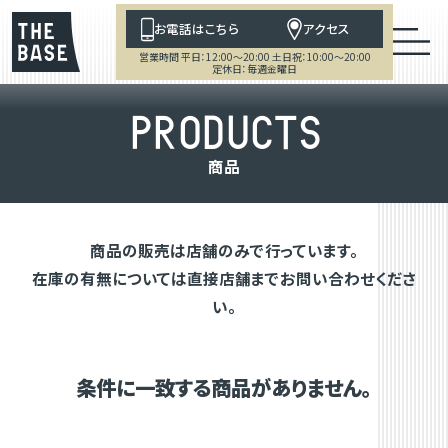
お電話はこちら
アクセス
営業時間 平日：12:00～20:00 土日祝：10:00～20:00
定休日：毎週金曜日
P
R
O
D
U
C
T
S
商
品
商品の販売は店舗のみで行っています。
在庫の有無については直接店舗までお問い合わせくださ
い。
条件に一致する商品がありません。