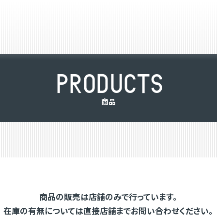
P
R
O
D
U
C
T
S
商
品
商品の販売は店舗のみで行っています。
在庫の有無については直接店舗までお問い合わせください。