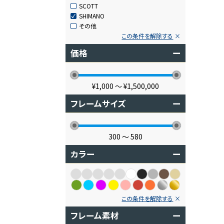
SCOTT
SHIMANO
その他
この条件を解除する
価格
ー
¥1,000
〜
¥1,500,000
フレームサイズ
ー
300
〜
580
カラー
ー
この条件を解除する
フレーム素材
ー