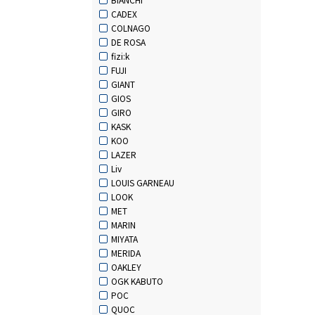
CADEX
COLNAGO
DE ROSA
fizi:k
FUJI
GIANT
GIOS
GIRO
KASK
KOO
LAZER
Liv
LOUIS GARNEAU
LOOK
MET
MARIN
MIYATA
MERIDA
OAKLEY
OGK KABUTO
POC
QUOC