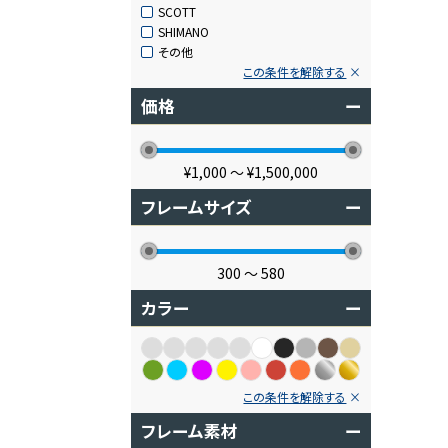
SCOTT
SHIMANO
その他
この条件を解除する
価格
ー
¥1,000
〜
¥1,500,000
フレームサイズ
ー
300
〜
580
カラー
ー
この条件を解除する
フレーム素材
ー