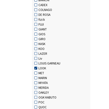
CADEX
COLNAGO
DE ROSA
fizi:k
FUJI
GIANT
GIOS
GIRO
KASK
KOO
LAZER
Liv
LOUIS GARNEAU
LOOK
MET
MARIN
MIYATA
MERIDA
OAKLEY
OGK KABUTO
POC
QUOC