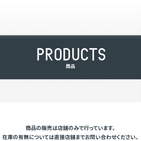
P
R
O
D
U
C
T
S
商
品
商品の販売は店舗のみで行っています。
在庫の有無については直接店舗までお問い合わせください。