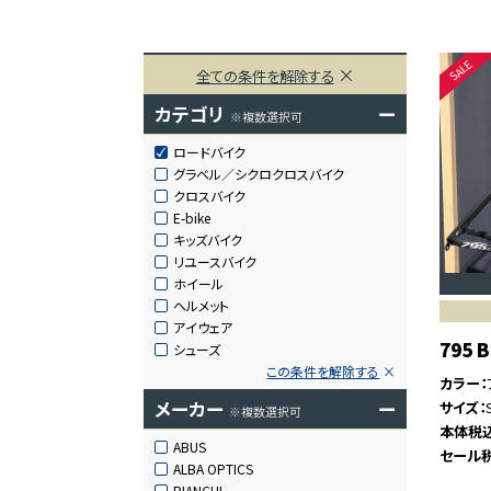
全ての条件を解除する
カテゴリ
ー
※複数選択可
ロードバイク
グラベル／シクロクロスバイク
クロスバイク
E-bike
キッズバイク
リユースバイク
ホイール
ヘルメット
アイウェア
795 
シューズ
この条件を解除する
カラー
メーカー
ー
サイズ
※複数選択可
本体税
ABUS
セール
ALBA OPTICS
BIANCHI