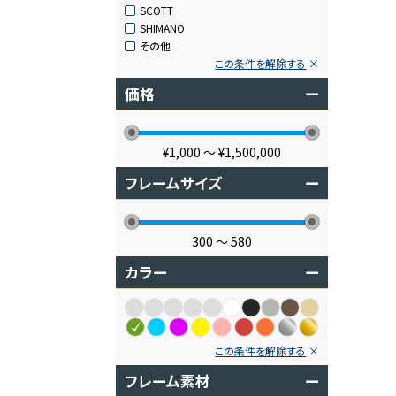
SCOTT
SHIMANO
その他
この条件を解除する
価格
ー
¥1,000
〜
¥1,500,000
フレームサイズ
ー
300
〜
580
カラー
ー
この条件を解除する
フレーム素材
ー