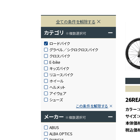
全ての条件を解除する
カテゴリ
ー
※複数選択可
ロードバイク
グラベル／シクロクロスバイク
クロスバイク
E-bike
キッズバイク
リユースバイク
ホイール
ヘルメット
アイウェア
26RE
シューズ
この条件を解除する
カラー
メーカー
ー
サイズ
※複数選択可
本体価
ABUS
税込価
ALBA OPTICS
BIANCHI