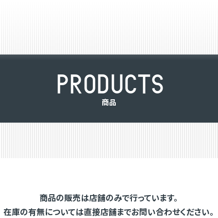
P
R
O
D
U
C
T
S
商
品
商品の販売は店舗のみで行っています。
在庫の有無については直接店舗までお問い合わせください。