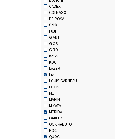
CADEX
COLNAGO
DE ROSA
fizi:k
FUJI
GIANT
GIOS
GIRO
KASK
KOO
LAZER
Liv
LOUIS GARNEAU
LOOK
MET
MARIN
MIYATA
MERIDA
OAKLEY
OGK KABUTO
POC
QUOC