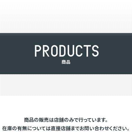
P
R
O
D
U
C
T
S
商
品
商品の販売は店舗のみで行っています。
在庫の有無については直接店舗までお問い合わせください。