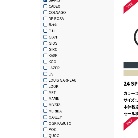
CADEX
COLNAGO
DE ROSA
fizi:k
FUJI
GIANT
GIOS
GIRO
KASK
KOO
LAZER
Liv
LOUIS GARNEAU
24 S
LOOK
MET
カラー
MARIN
サイズ
MIYATA
本体税
MERIDA
セール
OAKLEY
OGK KABUTO
POC
QUOC