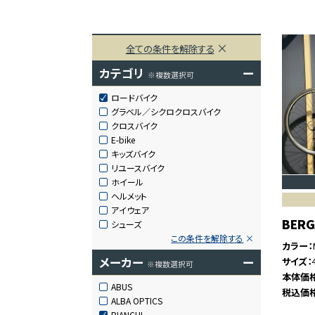
全ての条件を解除する
カテゴリ
ー
※複数選択可
ロードバイク
グラベル／シクロクロスバイク
クロスバイク
E-bike
キッズバイク
リユースバイク
ホイール
ヘルメット
アイウェア
BER
シューズ
この条件を解除する
カラー
メーカー
ー
サイズ
※複数選択可
本体価
ABUS
税込価
ALBA OPTICS
BIANCHI