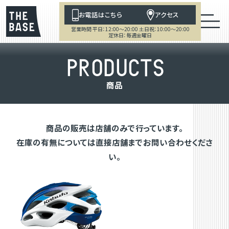
お電話はこちら
アクセス
営業時間 平日：12:00～20:00 土日祝：10:00～20:00
定休日：毎週金曜日
P
R
O
D
U
C
T
S
商
品
商品の販売は店舗のみで行っています。
在庫の有無については直接店舗までお問い合わせくださ
い。