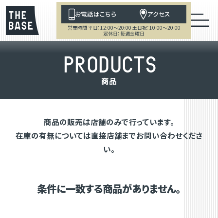
お電話はこちら
アクセス
営業時間 平日：12:00～20:00 土日祝：10:00～20:00
定休日：毎週金曜日
P
R
O
D
U
C
T
S
商
品
商品の販売は店舗のみで行っています。
在庫の有無については直接店舗までお問い合わせくださ
い。
条件に一致する商品がありません。