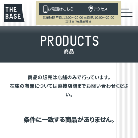
お電話はこちら
アクセス
営業時間 平日：12:00～20:00 土日祝：10:00～20:00
定休日：毎週金曜日
P
R
O
D
U
C
T
S
商
品
商品の販売は店舗のみで行っています。
在庫の有無については直接店舗までお問い合わせくださ
い。
条件に一致する商品がありません。