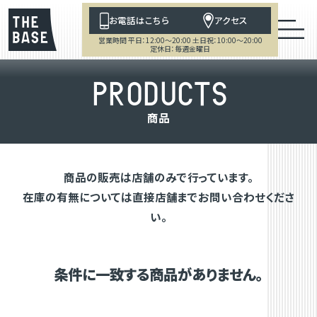
お電話はこちら
アクセス
営業時間 平日：12:00～20:00 土日祝：10:00～20:00
定休日：毎週金曜日
P
R
O
D
U
C
T
S
商
品
商品の販売は店舗のみで行っています。
在庫の有無については直接店舗までお問い合わせくださ
い。
条件に一致する商品がありません。