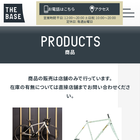
お電話はこちら
アクセス
営業時間 平日：12:00～20:00 土日祝：10:00～20:00
定休日：毎週金曜日
P
R
O
D
U
C
T
S
商
品
商品の販売は店舗のみで行っています。
在庫の有無については直接店舗までお問い合わせくださ
い。