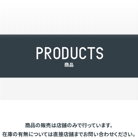
P
R
O
D
U
C
T
S
商
品
商品の販売は店舗のみで行っています。
在庫の有無については直接店舗までお問い合わせください。