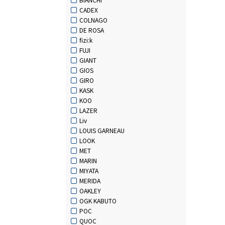
CADEX
COLNAGO
DE ROSA
fizi:k
FUJI
GIANT
GIOS
GIRO
KASK
KOO
LAZER
Liv
LOUIS GARNEAU
LOOK
MET
MARIN
MIYATA
MERIDA
OAKLEY
OGK KABUTO
POC
QUOC