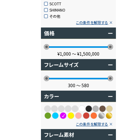
SCOTT
SHIMANO
その他
この条件を解除する
価格
ー
¥1,000
〜
¥1,500,000
フレームサイズ
ー
300
〜
580
カラー
ー
この条件を解除する
フレーム素材
ー