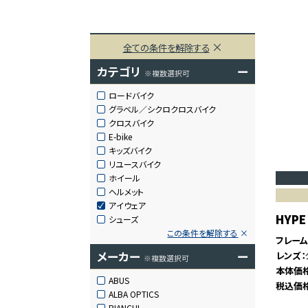
全ての条件を解除する
カテゴリ
ー
※複数選択可
ロードバイク
グラベル／シクロクロスバイク
クロスバイク
E-bike
キッズバイク
リユースバイク
ホイール
ヘルメット
アイウェア
HYPE
シューズ
この条件を解除する
フレー
メーカー
ー
レンズ
※複数選択可
本体価
ABUS
税込価
ALBA OPTICS
BIANCHI