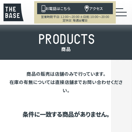
お電話はこちら
アクセス
営業時間 平日：12:00～20:00 土日祝：10:00～20:00
定休日：毎週金曜日
P
R
O
D
U
C
T
S
商
品
商品の販売は店舗のみで行っています。
在庫の有無については直接店舗までお問い合わせくださ
い。
条件に一致する商品がありません。