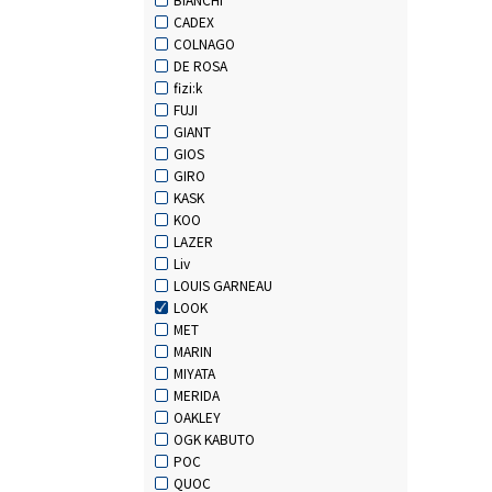
CADEX
COLNAGO
DE ROSA
fizi:k
FUJI
GIANT
GIOS
GIRO
KASK
KOO
LAZER
Liv
LOUIS GARNEAU
LOOK
MET
MARIN
MIYATA
MERIDA
OAKLEY
OGK KABUTO
POC
QUOC