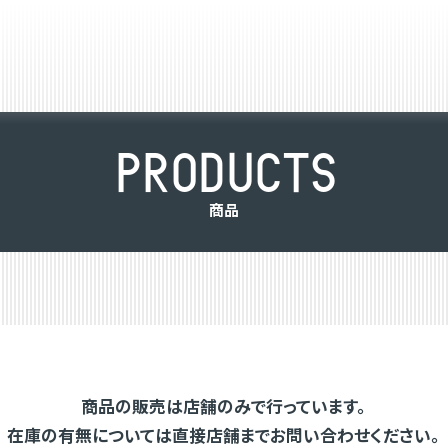
P
R
O
D
U
C
T
S
商
品
商品の販売は店舗のみで行っています。
在庫の有無については直接店舗までお問い合わせください。