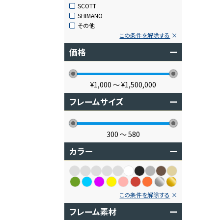
SCOTT
SHIMANO
その他
この条件を解除する
価格
ー
¥1,000
〜
¥1,500,000
フレームサイズ
ー
300
〜
580
カラー
ー
この条件を解除する
フレーム素材
ー