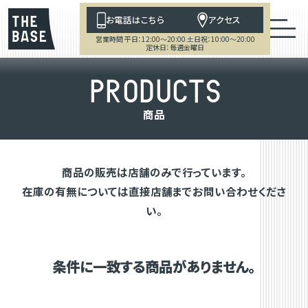
お電話はこちら
アクセス
営業時間 平日：12:00～20:00 土日祝：10:00～20:00
定休日：毎週金曜日
P
R
O
D
U
C
T
S
商
品
商品の販売は店舗のみで行っています。
在庫の有無については直接店舗までお問い合わせくださ
い。
条件に一致する商品がありません。