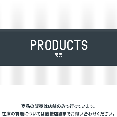
P
R
O
D
U
C
T
S
商
品
商品の販売は店舗のみで行っています。
在庫の有無については直接店舗までお問い合わせください。