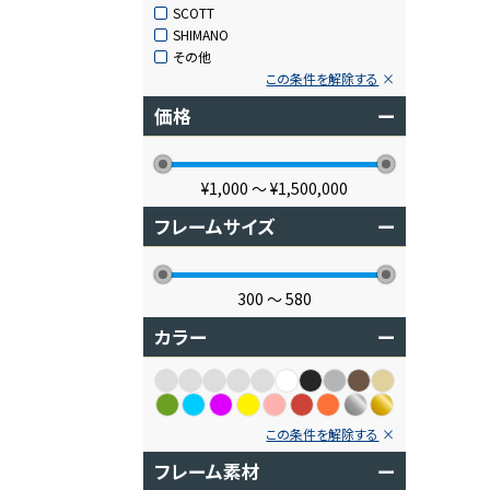
SCOTT
SHIMANO
その他
この条件を解除する
価格
ー
¥1,000
〜
¥1,500,000
フレームサイズ
ー
300
〜
580
カラー
ー
この条件を解除する
フレーム素材
ー