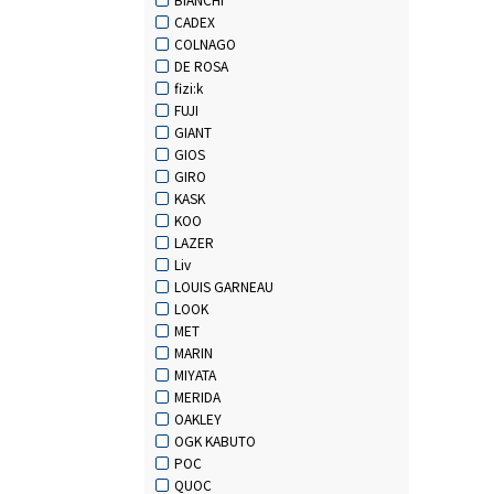
CADEX
COLNAGO
DE ROSA
fizi:k
FUJI
GIANT
GIOS
GIRO
KASK
KOO
LAZER
Liv
LOUIS GARNEAU
LOOK
MET
MARIN
MIYATA
MERIDA
OAKLEY
OGK KABUTO
POC
QUOC