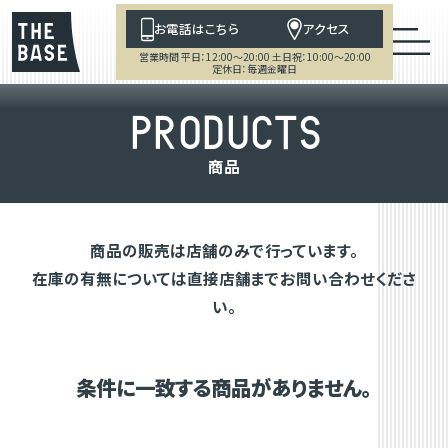
お電話はこちら
アクセス
営業時間 平日：12:00～20:00 土日祝：10:00～20:00
定休日：毎週金曜日
P
R
O
D
U
C
T
S
商
品
商品の販売は店舗のみで行っています。
在庫の有無については直接店舗までお問い合わせくださ
い。
条件に一致する商品がありません。