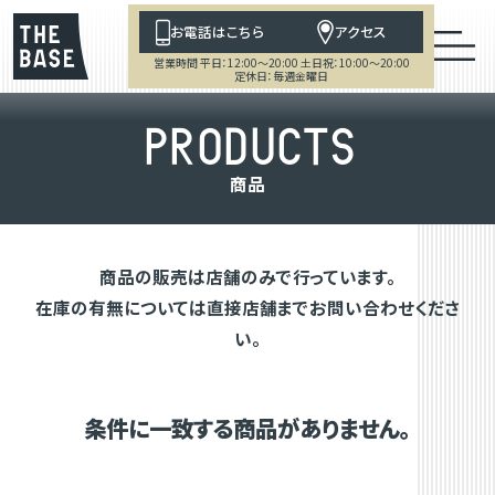
お電話はこちら
アクセス
営業時間 平日：12:00～20:00 土日祝：10:00～20:00
定休日：毎週金曜日
P
R
O
D
U
C
T
S
商
品
商品の販売は店舗のみで行っています。
在庫の有無については直接店舗までお問い合わせくださ
い。
条件に一致する商品がありません。