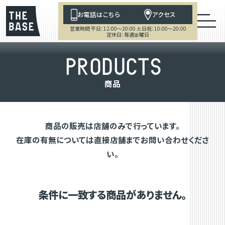
お電話はこちら
アクセス
営業時間 平日：12:00～20:00 土日祝：10:00～20:00
定休日：毎週金曜日
P
R
O
D
U
C
T
S
商
品
商品の販売は店舗のみで行っています。
在庫の有無については直接店舗までお問い合わせくださ
い。
条件に一致する商品がありません。