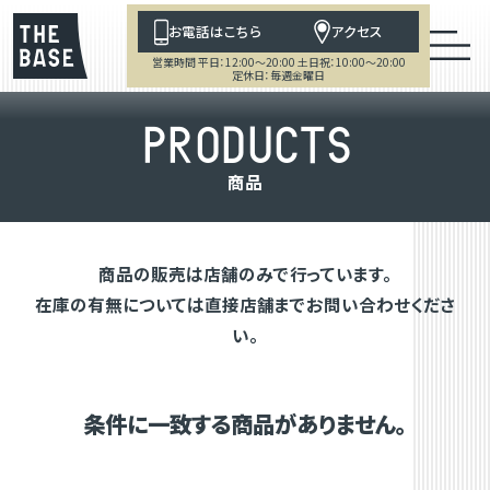
お電話はこちら
アクセス
営業時間 平日：12:00～20:00 土日祝：10:00～20:00
定休日：毎週金曜日
P
R
O
D
U
C
T
S
商
品
商品の販売は店舗のみで行っています。
在庫の有無については直接店舗までお問い合わせくださ
い。
条件に一致する商品がありません。