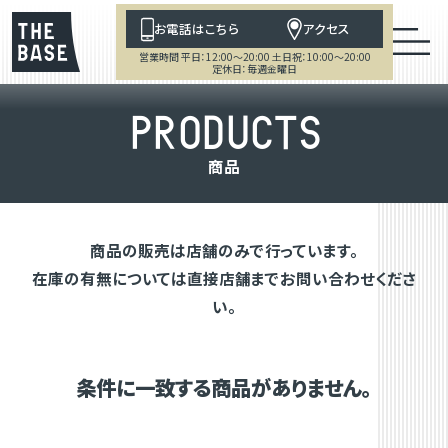
お電話はこちら
アクセス
営業時間 平日：12:00～20:00 土日祝：10:00～20:00
定休日：毎週金曜日
P
R
O
D
U
C
T
S
商
品
商品の販売は店舗のみで行っています。
在庫の有無については直接店舗までお問い合わせくださ
い。
条件に一致する商品がありません。