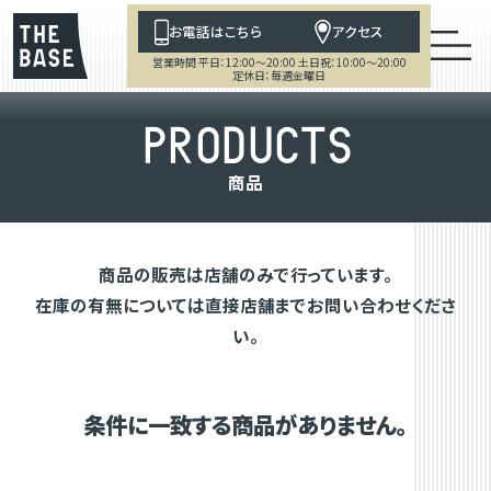
お電話はこちら
アクセス
営業時間 平日：12:00～20:00 土日祝：10:00～20:00
定休日：毎週金曜日
P
R
O
D
U
C
T
S
商
品
商品の販売は店舗のみで行っています。
在庫の有無については直接店舗までお問い合わせくださ
い。
条件に一致する商品がありません。