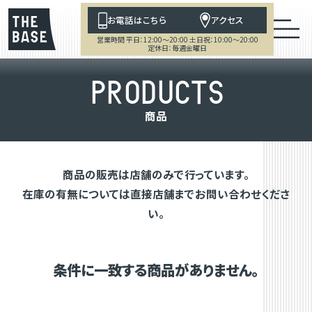
お電話はこちら
アクセス
営業時間 平日：12:00～20:00 土日祝：10:00～20:00
定休日：毎週金曜日
P
R
O
D
U
C
T
S
商
品
商品の販売は店舗のみで行っています。
在庫の有無については直接店舗までお問い合わせくださ
い。
条件に一致する商品がありません。