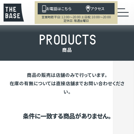
お電話はこちら
アクセス
営業時間 平日：12:00～20:00 土日祝：10:00～20:00
定休日：毎週金曜日
P
R
O
D
U
C
T
S
商
品
商品の販売は店舗のみで行っています。
在庫の有無については直接店舗までお問い合わせくださ
い。
条件に一致する商品がありません。