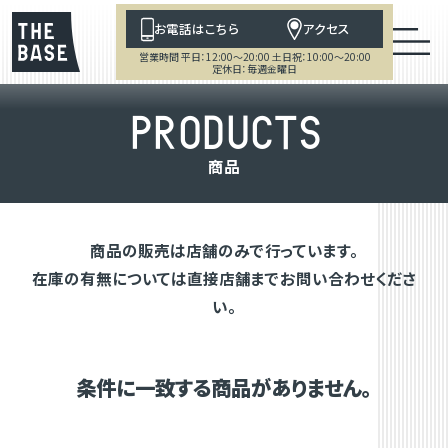
お電話はこちら
アクセス
営業時間 平日：12:00～20:00 土日祝：10:00～20:00
定休日：毎週金曜日
P
R
O
D
U
C
T
S
商
品
商品の販売は店舗のみで行っています。
在庫の有無については直接店舗までお問い合わせくださ
い。
条件に一致する商品がありません。