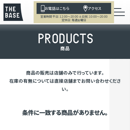
お電話はこちら
アクセス
営業時間 平日：12:00～20:00 土日祝：10:00～20:00
定休日：毎週金曜日
P
R
O
D
U
C
T
S
商
品
商品の販売は店舗のみで行っています。
在庫の有無については直接店舗までお問い合わせくださ
い。
条件に一致する商品がありません。