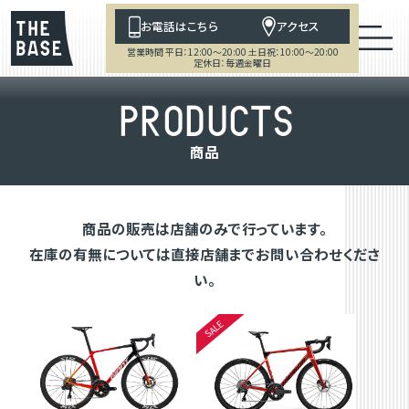
お電話はこちら
アクセス
営業時間 平日：12:00～20:00 土日祝：10:00～20:00
定休日：毎週金曜日
P
R
O
D
U
C
T
S
商
品
商品の販売は店舗のみで行っています。
在庫の有無については直接店舗までお問い合わせくださ
い。