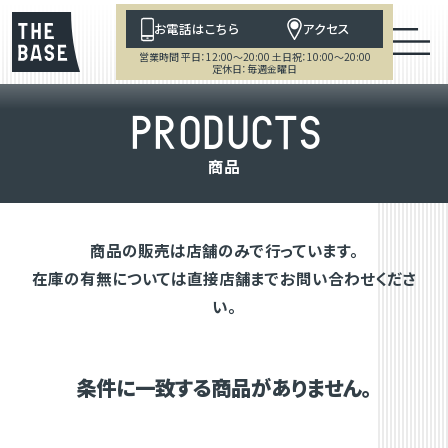
お電話はこちら
アクセス
営業時間 平日：12:00～20:00 土日祝：10:00～20:00
定休日：毎週金曜日
P
R
O
D
U
C
T
S
商
品
商品の販売は店舗のみで行っています。
在庫の有無については直接店舗までお問い合わせくださ
い。
条件に一致する商品がありません。