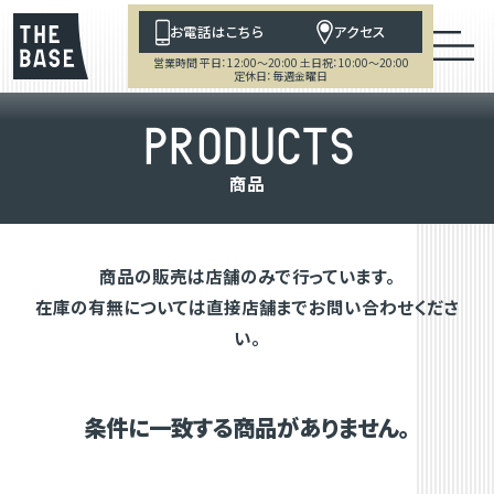
お電話はこちら
アクセス
営業時間 平日：12:00～20:00 土日祝：10:00～20:00
定休日：毎週金曜日
P
R
O
D
U
C
T
S
商
品
商品の販売は店舗のみで行っています。
在庫の有無については直接店舗までお問い合わせくださ
い。
条件に一致する商品がありません。