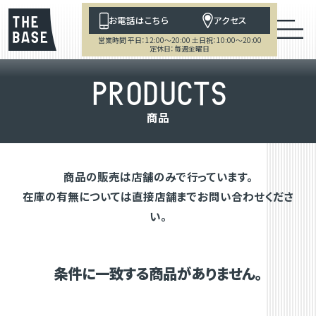
お電話はこちら
アクセス
営業時間 平日：12:00～20:00 土日祝：10:00～20:00
定休日：毎週金曜日
P
R
O
D
U
C
T
S
商
品
商品の販売は店舗のみで行っています。
在庫の有無については直接店舗までお問い合わせくださ
い。
条件に一致する商品がありません。