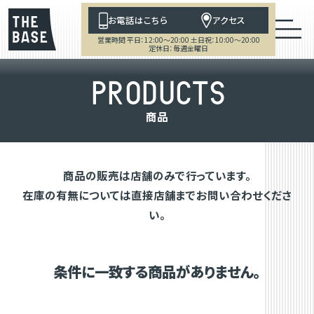
お電話はこちら
アクセス
営業時間 平日：12:00～20:00 土日祝：10:00～20:00
定休日：毎週金曜日
P
R
O
D
U
C
T
S
商
品
商品の販売は店舗のみで行っています。
在庫の有無については直接店舗までお問い合わせくださ
い。
条件に一致する商品がありません。