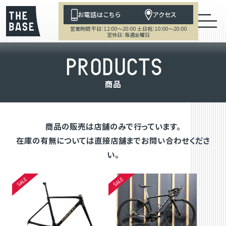
お電話はこちら
アクセス
営業時間 平日：12:00～20:00 土日祝：10:00～20:00
定休日：毎週金曜日
P
R
O
D
U
C
T
S
商
品
商品の販売は店舗のみで行っています。
在庫の有無については直接店舗までお問い合わせくださ
い。