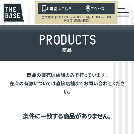
お電話はこちら
アクセス
営業時間 平日：12:00～20:00 土日祝：10:00～20:00
定休日：毎週金曜日
P
R
O
D
U
C
T
S
商
品
商品の販売は店舗のみで行っています。
在庫の有無については直接店舗までお問い合わせくださ
い。
条件に一致する商品がありません。