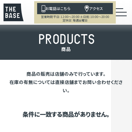
お電話はこちら
アクセス
営業時間 平日：12:00～20:00 土日祝：10:00～20:00
定休日：毎週金曜日
P
R
O
D
U
C
T
S
商
品
商品の販売は店舗のみで行っています。
在庫の有無については直接店舗までお問い合わせくださ
い。
条件に一致する商品がありません。