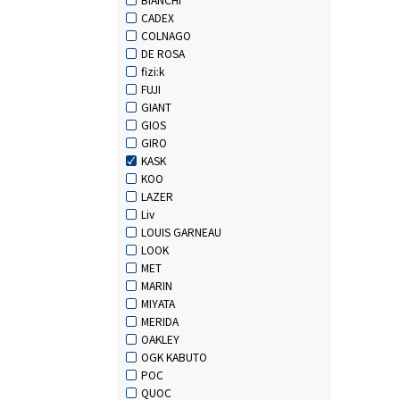
CADEX
COLNAGO
DE ROSA
fizi:k
FUJI
GIANT
GIOS
GIRO
KASK
KOO
LAZER
Liv
LOUIS GARNEAU
LOOK
MET
MARIN
MIYATA
MERIDA
OAKLEY
OGK KABUTO
POC
QUOC