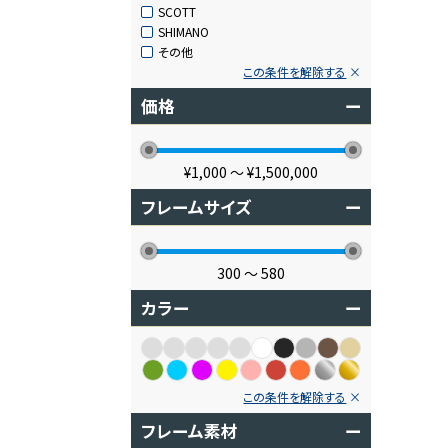
SCOTT
SHIMANO
その他
この条件を解除する
価格
ー
¥1,000
〜
¥1,500,000
フレームサイズ
ー
300
〜
580
カラー
ー
この条件を解除する
フレーム素材
ー