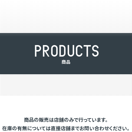
P
R
O
D
U
C
T
S
商
品
商品の販売は店舗のみで行っています。
在庫の有無については直接店舗までお問い合わせください。