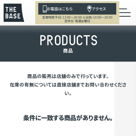
お電話はこちら
アクセス
営業時間 平日：12:00～20:00 土日祝：10:00～20:00
定休日：毎週金曜日
P
R
O
D
U
C
T
S
商
品
商品の販売は店舗のみで行っています。
在庫の有無については直接店舗までお問い合わせくださ
い。
条件に一致する商品がありません。