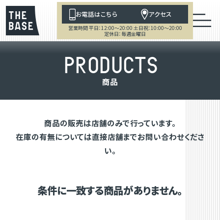
お電話はこちら
アクセス
営業時間 平日：12:00～20:00 土日祝：10:00～20:00
定休日：毎週金曜日
P
R
O
D
U
C
T
S
商
品
商品の販売は店舗のみで行っています。
在庫の有無については直接店舗までお問い合わせくださ
い。
条件に一致する商品がありません。