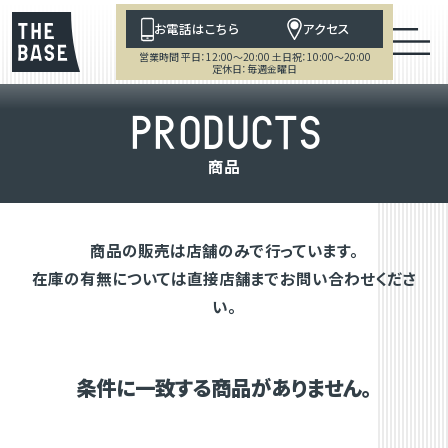
お電話はこちら
アクセス
営業時間 平日：12:00～20:00 土日祝：10:00～20:00
定休日：毎週金曜日
P
R
O
D
U
C
T
S
商
品
商品の販売は店舗のみで行っています。
在庫の有無については直接店舗までお問い合わせくださ
い。
条件に一致する商品がありません。