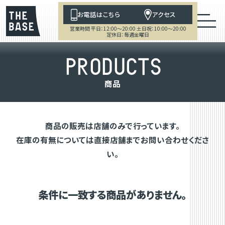
お電話はこちら
アクセス
営業時間 平日：12:00～20:00 土日祝：10:00～20:00
定休日：毎週金曜日
P
R
O
D
U
C
T
S
商
品
商品の販売は店舗のみで行っています。
在庫の有無については直接店舗までお問い合わせくださ
い。
条件に一致する商品がありません。