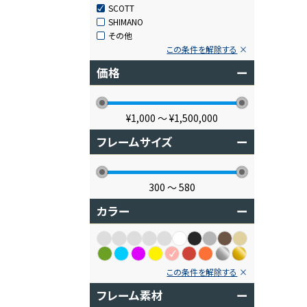
SCOTT
SHIMANO
その他
この条件を解除する
価格
ー
¥1,000
〜
¥1,500,000
フレームサイズ
ー
300
〜
580
カラー
ー
この条件を解除する
フレーム素材
ー