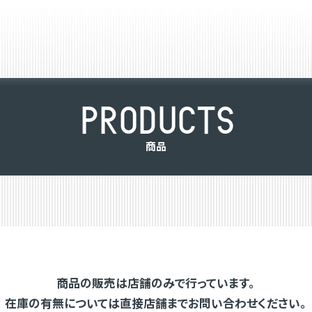
P
R
O
D
U
C
T
S
商
品
商品の販売は店舗のみで行っています。
在庫の有無については直接店舗までお問い合わせください。