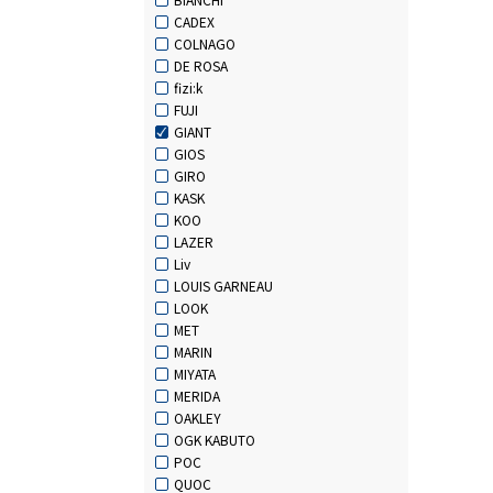
CADEX
COLNAGO
DE ROSA
fizi:k
FUJI
GIANT
GIOS
GIRO
KASK
KOO
LAZER
Liv
LOUIS GARNEAU
LOOK
MET
MARIN
MIYATA
MERIDA
OAKLEY
OGK KABUTO
POC
QUOC