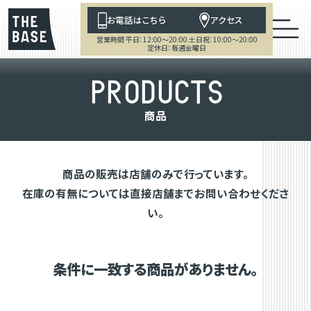
お電話はこちら
アクセス
営業時間 平日：12:00～20:00 土日祝：10:00～20:00
定休日：毎週金曜日
P
R
O
D
U
C
T
S
商
品
商品の販売は店舗のみで行っています。
在庫の有無については直接店舗までお問い合わせくださ
い。
条件に一致する商品がありません。