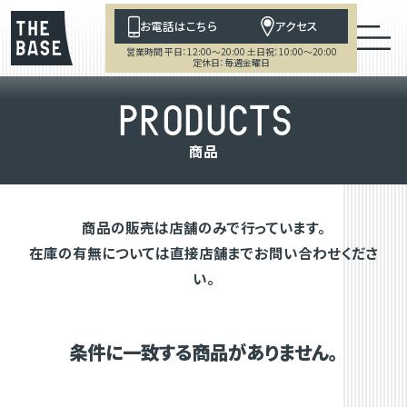
お電話はこちら
アクセス
営業時間 平日：12:00～20:00 土日祝：10:00～20:00
定休日：毎週金曜日
P
R
O
D
U
C
T
S
商
品
商品の販売は店舗のみで行っています。
在庫の有無については直接店舗までお問い合わせくださ
い。
条件に一致する商品がありません。