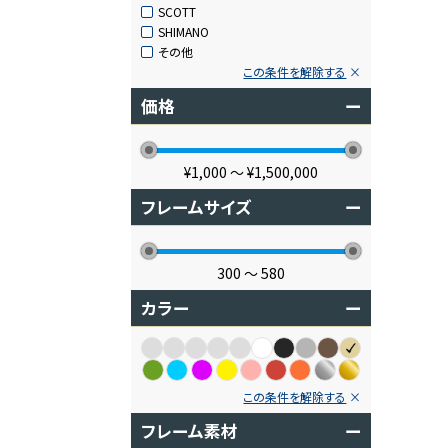
SCOTT
SHIMANO
その他
この条件を解除する
価格
ー
¥1,000
〜
¥1,500,000
フレームサイズ
ー
300
〜
580
カラー
ー
この条件を解除する
フレーム素材
ー