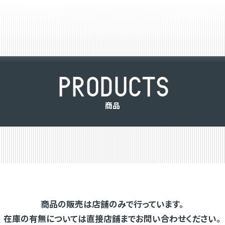
P
R
O
D
U
C
T
S
商
品
商品の販売は店舗のみで行っています。
在庫の有無については直接店舗までお問い合わせください。