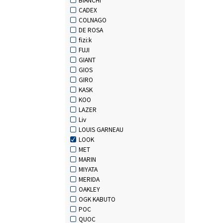
CADEX
COLNAGO
DE ROSA
fizi:k
FUJI
GIANT
GIOS
GIRO
KASK
KOO
LAZER
Liv
LOUIS GARNEAU
LOOK
MET
MARIN
MIYATA
MERIDA
OAKLEY
OGK KABUTO
POC
QUOC