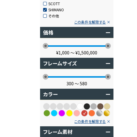
SCOTT
SHIMANO
その他
この条件を解除する
価格
ー
¥1,000
〜
¥1,500,000
フレームサイズ
ー
300
〜
580
カラー
ー
この条件を解除する
フレーム素材
ー