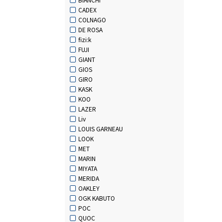
CADEX
COLNAGO
DE ROSA
fizi:k
FUJI
GIANT
GIOS
GIRO
KASK
KOO
LAZER
Liv
LOUIS GARNEAU
LOOK
MET
MARIN
MIYATA
MERIDA
OAKLEY
OGK KABUTO
POC
QUOC