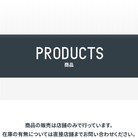
P
R
O
D
U
C
T
S
商
品
商品の販売は店舗のみで行っています。
在庫の有無については直接店舗までお問い合わせください。