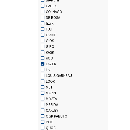
CADEX
COLNAGO
DE ROSA
fizi:k
FUJI
GIANT
GIOS
GIRO
KASK
KOO
LAZER
Liv
LOUIS GARNEAU
LOOK
MET
MARIN
MIYATA
MERIDA
OAKLEY
OGK KABUTO
POC
QUOC