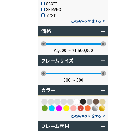
SCOTT
SHIMANO
その他
この条件を解除する
価格
ー
¥1,000
〜
¥1,500,000
フレームサイズ
ー
300
〜
580
カラー
ー
この条件を解除する
フレーム素材
ー