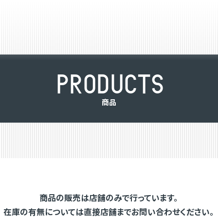
P
R
O
D
U
C
T
S
商
品
商品の販売は店舗のみで行っています。
在庫の有無については直接店舗までお問い合わせください。