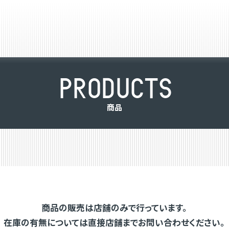
P
R
O
D
U
C
T
S
商
品
商品の販売は店舗のみで行っています。
在庫の有無については直接店舗までお問い合わせください。