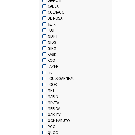
CADEX
COLNAGO
DE ROSA
fizi:k
FUJI
GIANT
GIOS
GIRO
KASK
KOO
LAZER
Liv
LOUIS GARNEAU
LOOK
MET
MARIN
MIYATA
MERIDA
OAKLEY
OGK KABUTO
POC
QUOC