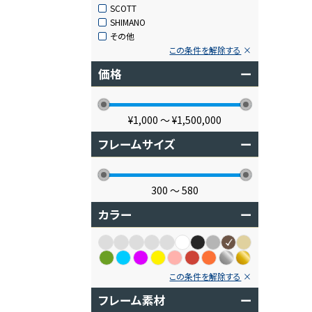
SCOTT
SHIMANO
その他
この条件を解除する
価格
ー
¥1,000
〜
¥1,500,000
フレームサイズ
ー
300
〜
580
カラー
ー
この条件を解除する
フレーム素材
ー