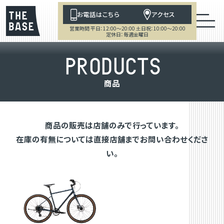
お電話はこちら
アクセス
営業時間 平日：12:00～20:00 土日祝：10:00～20:00
定休日：毎週金曜日
P
R
O
D
U
C
T
S
商
品
商品の販売は店舗のみで行っています。
在庫の有無については直接店舗までお問い合わせくださ
い。