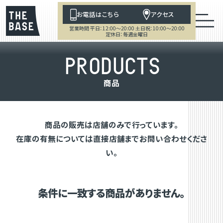
お電話はこちら
アクセス
営業時間 平日：12:00～20:00 土日祝：10:00～20:00
定休日：毎週金曜日
P
R
O
D
U
C
T
S
商
品
商品の販売は店舗のみで行っています。
在庫の有無については直接店舗までお問い合わせくださ
い。
条件に一致する商品がありません。