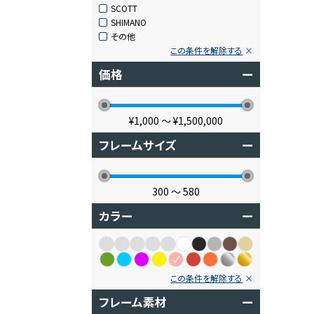
SCOTT
SHIMANO
その他
この条件を解除する
価格
ー
¥1,000
〜
¥1,500,000
フレームサイズ
ー
300
〜
580
カラー
ー
この条件を解除する
フレーム素材
ー