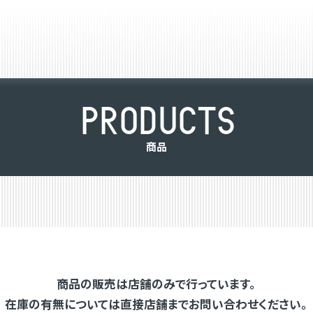
P
R
O
D
U
C
T
S
商
品
商品の販売は店舗のみで行っています。
在庫の有無については直接店舗までお問い合わせください。