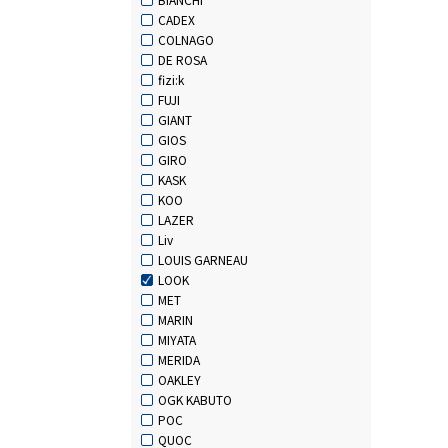
CADEX
COLNAGO
DE ROSA
fizi:k
FUJI
GIANT
GIOS
GIRO
KASK
KOO
LAZER
Liv
LOUIS GARNEAU
LOOK
MET
MARIN
MIYATA
MERIDA
OAKLEY
OGK KABUTO
POC
QUOC