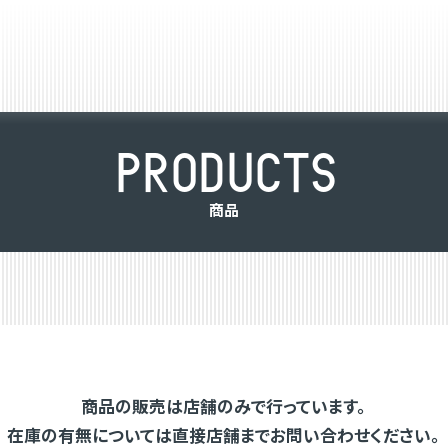
P
R
O
D
U
C
T
S
商
品
商品の販売は店舗のみで行っています。
在庫の有無については直接店舗までお問い合わせください。