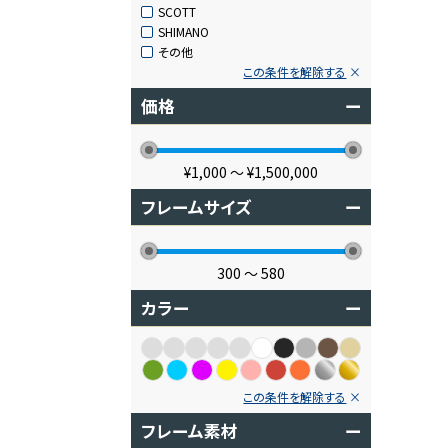
SCOTT
SHIMANO
その他
この条件を解除する
価格
ー
¥1,000
〜
¥1,500,000
フレームサイズ
ー
300
〜
580
カラー
ー
この条件を解除する
フレーム素材
ー